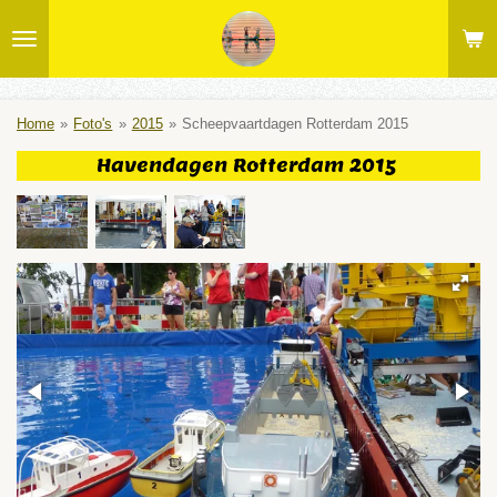
Ga
direct
naar
de
hoofdinhoud
Home
»
Foto's
»
2015
»
Scheepvaartdagen Rotterdam 2015
Havendagen Rotterdam 2015