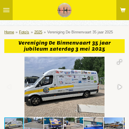
Ga
direct
naar
de
hoofdinhoud
Home
»
Foto's
»
2025
»
Vereniging De Binnenvaart 35 jaar 2025
Vereniging De Binnenvaart 35 jaar
jubileum zaterdag 3 mei 2025