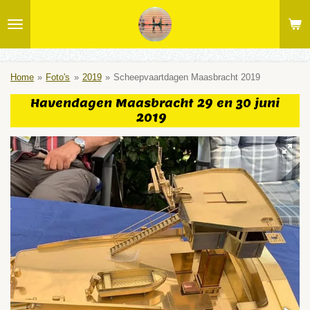
Ga
direct
naar
de
hoofdinhoud
Home
»
Foto's
»
2019
»
Scheepvaartdagen Maasbracht 2019
Havendagen Maasbracht 29 en 30 juni
2019