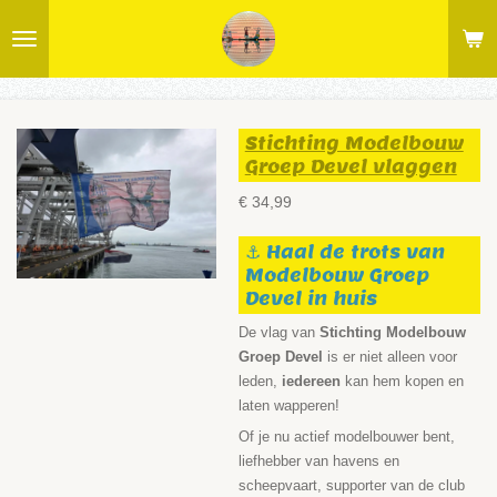
Ga
direct
naar
de
hoofdinhoud
Stichting Modelbouw
Groep Devel vlaggen
€ 34,99
⚓ Haal de trots van
Modelbouw Groep
Devel in huis
De vlag van
Stichting Modelbouw
Groep Devel
is er niet alleen voor
leden,
iedereen
kan hem kopen en
laten wapperen!
Of je nu actief modelbouwer bent,
liefhebber van havens en
scheepvaart, supporter van de club